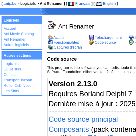
[
antp.be
> Logiciels > Ant Renamer ] [
Français
] [
English
]
Logiciels
Ant Renamer
Accueil
Ant Movie Catalog
Accueil
Téléchargement
S
Ant Renamer
Fonctionnalités
Code source
H
Autres logiciels
Captures d'écran
Autres sections
Code source
Logiciels
This program is free software; you can redistribute it a
Qui je suis
Software Foundation; either version 2 of the License, or
Contact
Transport Tycoon
Version 2.13.0
Roller Cst. Tycoon
Les Sims
Requires Borland Delphi 7
Dernière mise à jour : 202
Code source principal
Composants
(pack contenan