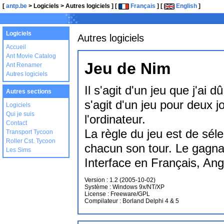
[
antp.be
> Logiciels > Autres logiciels ] [
Français
] [
English
]
Logiciels
Autres logiciels
Accueil
Ant Movie Catalog
Jeu de Nim
Ant Renamer
Autres logiciels
Il s'agit d'un jeu que j'ai d
Autres sections
s'agit d'un jeu pour deux j
Logiciels
Qui je suis
l'ordinateur.
Contact
La règle du jeu est de séle
Transport Tycoon
Roller Cst. Tycoon
chacun son tour. Le gagnan
Les Sims
Interface en Français, Ang
Version : 1.2 (2005-10-02)
Système : Windows 9x/NT/XP
License : Freeware/GPL
Compilateur : Borland Delphi 4 & 5