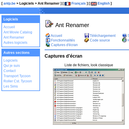
[
antp.be
> Logiciels > Ant Renamer ] [
Français
] [
English
]
Logiciels
Ant Renamer
Accueil
Ant Movie Catalog
Accueil
Téléchargement
S
Ant Renamer
Fonctionnalités
Code source
H
Autres logiciels
Captures d'écran
Autres sections
Captures d'écran
Logiciels
Liste de fichiers, look classique
Qui je suis
Contact
Transport Tycoon
Roller Cst. Tycoon
Les Sims