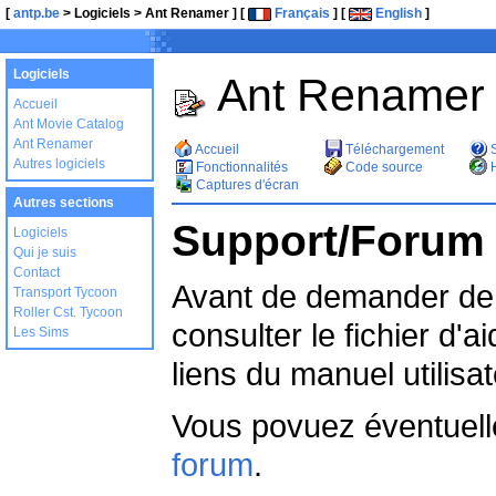
[
antp.be
> Logiciels > Ant Renamer ] [
Français
] [
English
]
Logiciels
Ant Renamer
Accueil
Ant Movie Catalog
Ant Renamer
Accueil
Téléchargement
S
Autres logiciels
Fonctionnalités
Code source
H
Captures d'écran
Autres sections
Support/Forum
Logiciels
Qui je suis
Contact
Avant de demander de 
Transport Tycoon
Roller Cst. Tycoon
consulter le fichier d'
Les Sims
liens du manuel utilisa
Vous povuez éventuell
forum
.